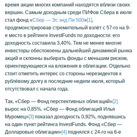
время акции многих компаний находятся вблизи своих
вершин. Самым доходным среди ПИФов Сбера в июле
стал фонд «
Сбер — Эс энд Пи 500
»
[1]
,
продемонстрировав стремительный взлёт с 57-го на 9-
е место в рейтинге InvestFunds по доходности: его
доходность составила 3,40%. Тем не менее многие
инвесторы обеспокоены дальнейшей динамикой рынка
акций и склонны выбирать фонды с меньшим риском,
ориентирующиеся на вложения в облигации. Отдельно
стоит отметить интерес со стороны нерезидентов к
рублёвому долгу в последние недели июля, который
отсутствовал с начала года.
Так, «Сбер — Фонд перспективных облигаций»
[2]
вырос на 0,85%. «Сбер — Фонд облигаций Илья
Муромец»
[3]
показал доходность 0,92%, поднявшись
на один пункт рейтинга InvestFunds. Фонд «Сбер —
Долларовые облигации»
[4]
поднялся с 24-го на 6-е