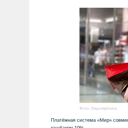
Фото:
Depositphotos
Платёжная система «Мир» совмес
кэшбэком 10%.