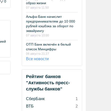
0
образ жизни
07 августа 11:50
Альфа-Банк начислит
предпринимателям до 10 000
рублей кэшбэка за оборот по
эквайрингу
07 августа 10:00
цией
ОТП Банк включён в белый
список Минцифры
06 августа 21:27
Все новости
Рейтинг банков
"Активность пресс-
службы банков"
СберБанк
1
ВТБ
2