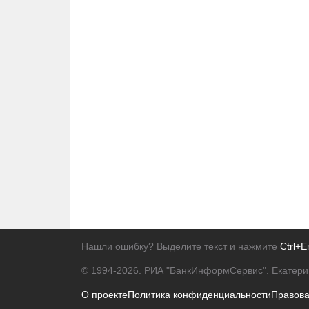
Нашли ошибку? Выделите текст и нажмите
Ctrl+E
© 1994-2026.
РИА "БанкИнформСервис". Екатери
О проекте
Политика конфиденциальности
Правов