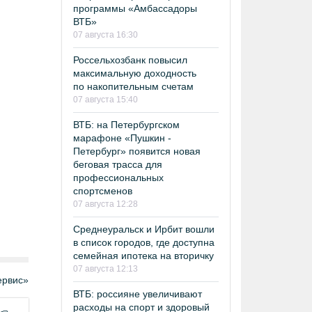
программы «Амбассадоры
ВТБ»
07 августа 16:30
Россельхозбанк повысил
максимальную доходность
по накопительным счетам
07 августа 15:40
ВТБ: на Петербургском
марафоне «Пушкин -
Петербург» появится новая
беговая трасса для
профессиональных
спортсменов
07 августа 12:28
Среднеуральск и Ирбит вошли
в список городов, где доступна
семейная ипотека на вторичку
07 августа 12:13
рвис»
ВТБ: россияне увеличивают
расходы на спорт и здоровый