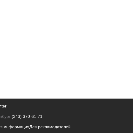
nter
нбург
(343) 370-61-71
ая информация
Для рекламодателей