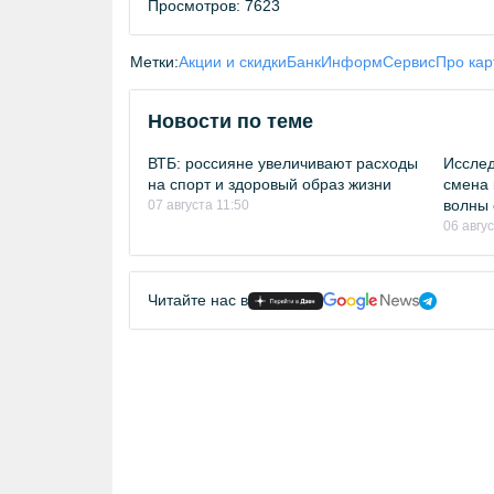
Просмотров: 7623
Метки:
Акции и скидки
БанкИнформСервис
Про ка
Новости по теме
ВТБ: россияне увеличивают расходы
Исслед
на спорт и здоровый образ жизни
смена 
волны 
07 августа 11:50
06 авгу
Читайте нас в