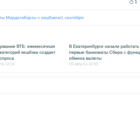
1
рты Мир
дети
Карты с кэшбэком
1 сентября
ование ВТБ: ежемесячная
В Екатеринбурге начали работать
категорий кешбэка создает
первые банкоматы Сбера с функ
спроса
обмена валюты
ста 12:14
05 августа 10:50