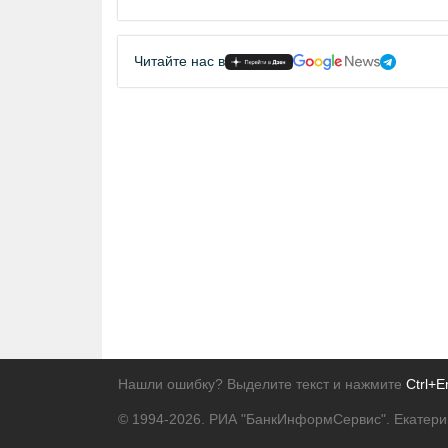
Читайте нас в
Нашли ошибку? Выделите текст и нажмите
Ctrl+E
© 1994-2026.
РИА "БанкИнформСервис". Екатери