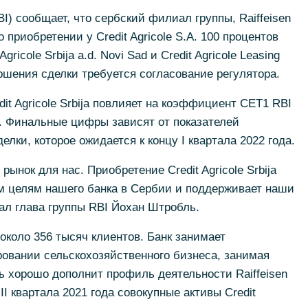
(RBI) сообщает, что сербский филиал группы, Raiffeisen
 приобретении у Credit Agricole S.A. 100 процентов
 Agricole Srbija a.d. Novi Sad и Credit Agricole Leasing
вершения сделки требуется согласование регулятора.
it Agricole Srbija повлияет на коэффициент CET1 RBI
. Финальные цифры зависят от показателей
елки, которое ожидается к концу I квартала 2022 года.
ынок для нас. Приобретение Credit Agricole Srbija
м целям нашего банка в Сербии и поддерживает наши
ал глава группы RBI Йохан Штробль.
т около 356 тысяч клиентов. Банк занимает
вании сельскохозяйственного бизнеса, занимая
нь хорошо дополнит профиль деятельности Raiffeisen
II квартала 2021 года совокупные активы Credit