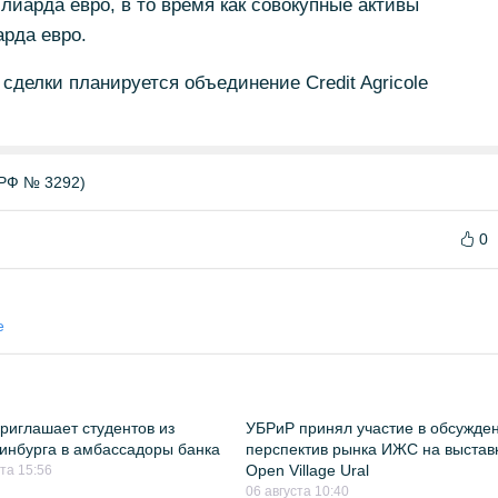
ллиарда евро, в то время как совокупные активы
арда евро.
сделки планируется объединение Credit Agricole
РФ № 3292)
0
е
риглашает студентов из
УБРиР принял участие в обсужде
инбурга в амбассадоры банка
перспектив рынка ИЖС на выстав
Open Village Ural
ста 15:56
06 августа 10:40