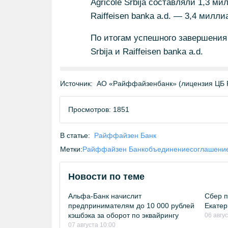
Agricole Srbija составляли 1,3 ми
Raiffeisen banka a.d. — 3,4 милли
По итогам успешного завершения 
Srbija и Raiffeisen banka a.d.
Источник:
АО «Райффайзенбанк» (лицензия ЦБ 
Просмотров: 1851
В статье:
Райффайзен Банк
Метки:
Райффайзен Банк
объединение
соглашени
Новости по теме
Альфа-Банк начислит
Сбер п
предпринимателям до 10 000 рублей
Екатер
кэшбэка за оборот по эквайрингу
06 авгу
07 августа 10:00