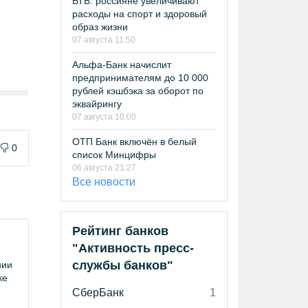
ВТБ: россияне увеличивают
расходы на спорт и здоровый
образ жизни
07 августа 11:50
Альфа-Банк начислит
предпринимателям до 10 000
рублей кэшбэка за оборот по
эквайрингу
07 августа 10:00
ОТП Банк включён в белый
0
список Минцифры
06 августа 21:27
Все новости
Рейтинг банков
"Активность пресс-
службы банков"
нии
ке
СберБанк
1