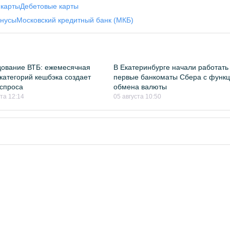
 карты
Дебетовые карты
онусы
Московский кредитный банк (МКБ)
ование ВТБ: ежемесячная
В Екатеринбурге начали работать
категорий кешбэка создает
первые банкоматы Сбера с функ
спроса
обмена валюты
ста 12:14
05 августа 10:50