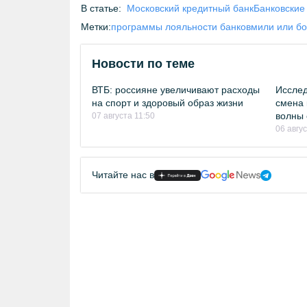
В статье:
Московский кредитный банк
Банковские
Метки:
программы лояльности банков
мили или б
Новости по теме
ВТБ: россияне увеличивают расходы
Исслед
на спорт и здоровый образ жизни
смена 
волны 
07 августа 11:50
06 авгу
Читайте нас в