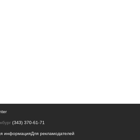
nter
нбург
(343) 370-61-71
ая информация
Для рекламодателей