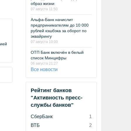
образ жизни
07 августа 11:50
Альфа-Банк начислит
предпринимателям до 10 000
рублей кэшбэка за оборот по
эквайрингу
07 августа 10:00
цией
ОТП Банк включён в белый
список Минцифры
06 августа 21:27
Все новости
Рейтинг банков
"Активность пресс-
службы банков"
СберБанк
1
ВТБ
2