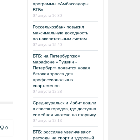
программы «Амбассадоры
ВТБ»
07 августа 16:30
Россельхозбанк повысил
максимальную доходность
по накопительным счетам
07 августа 15:40
ВТБ: на Петербургском
марафоне «Пушкин -
Петербург» появится новая
беговая трасса для
профессиональных
спортсменов
07 августа 12:28
Среднеуральск и Ирбит вошли
в список городов, где доступна
семейная ипотека на вторичку
07 августа 12:13
0
ВТБ: россияне увеличивают
расходы на спорт и здоровый