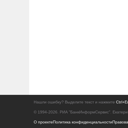
Нашли ошибку? Выделите текст и нажмите
Ctrl+E
© 1994-2026.
РИА "БанкИнформСервис". Екатери
О проекте
Политика конфиденциальности
Правов