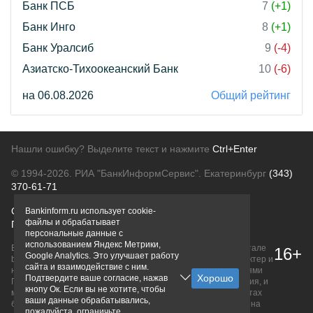
Банк ПСБ
7
(+1)
Банк Инго
8
(+1)
Банк Уралсиб
9
(-4)
Азиатско-Тихоокеанский Банк
10
(-6)
на 06.08.2026
Общий рейтинг
Нашли ошибку? Выделите текст и нажмите
Ctrl+Enter
© 1994-2026.
РИА "БанкИнформСервис". Екатеринбург
(343)
370-61-71
О проекте
Политика конфиденциальности
Bankinform.ru использует cookie-
файлы и обрабатывает
Правовая информация
Для рекламодателей
персональные данные с
использованием Яндекс Метрики,
Вся информация о продуктах банков, размещенная на портале
16+
Google Analytics. Это улучшает работу
bankinform.ru, носит исключительно ознакомительный характер и
сайта и взаимодействие с ним.
не является публичной офертой, определяемой положениями
Подтвердите ваше согласие, нажав
ГК РФ. Информация не содержит точного и полного описания, и
кнопу Ок. Если вы не хотите, чтобы
может быть изменена. Конечные условия уточняйте на сайтах
ваши данные обрабатывались,
банков или при личном обращении. Исключительное право на
пожалуйста, ограничьте