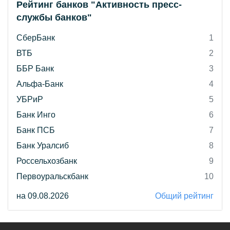
Рейтинг банков "Активность пресс-
службы банков"
СберБанк
1
ВТБ
2
ББР Банк
3
Альфа-Банк
4
УБРиР
5
Банк Инго
6
Банк ПСБ
7
Банк Уралсиб
8
Россельхозбанк
9
Первоуральскбанк
10
на 09.08.2026
Общий рейтинг