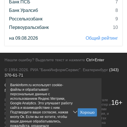
Банк ПСБ
7
Банк Уралсиб
8
Россельхозбанк
9
Первоуральскбанк
10
на 09.08.2026
Общий рейтинг
Нашли ошибку? Выделите текст и нажмите
Ctrl+Enter
© 1994-2026.
РИА "БанкИнформСервис". Екатеринбург
(343)
370-61-71
О проекте
Политика конфиденциальности
Bankinform.ru использует cookie-
файлы и обрабатывает
Правовая информация
Для рекламодателей
персональные данные с
использованием Яндекс Метрики,
Вся информация о продуктах банков, размещенная на портале
16+
Google Analytics. Это улучшает работу
bankinform.ru, носит исключительно ознакомительный характер и
сайта и взаимодействие с ним.
не является публичной офертой, определяемой положениями
Подтвердите ваше согласие, нажав
ГК РФ. Информация не содержит точного и полного описания, и
кнопу Ок. Если вы не хотите, чтобы
может быть изменена. Конечные условия уточняйте на сайтах
ваши данные обрабатывались,
банков или при личном обращении. Исключительное право на
пожалуйста, ограничьте