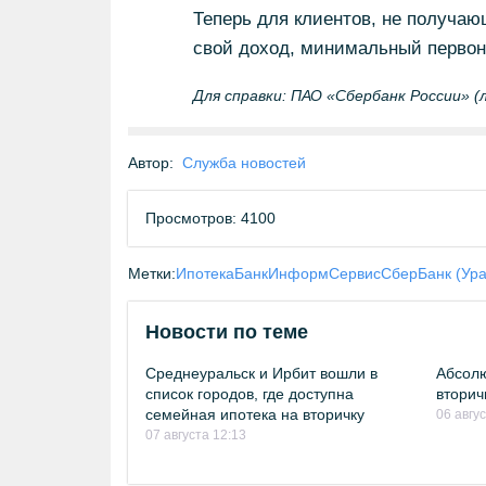
Теперь для клиентов, не получа
свой доход, минимальный первон
Для справки: ПАО «Сбербанк России» (
Автор:
Служба новостей
Просмотров: 4100
Метки:
Ипотека
БанкИнформСервис
СберБанк (Ура
Новости по теме
Среднеуральск и Ирбит вошли в
Абсолю
список городов, где доступна
вторич
семейная ипотека на вторичку
06 авгу
07 августа 12:13