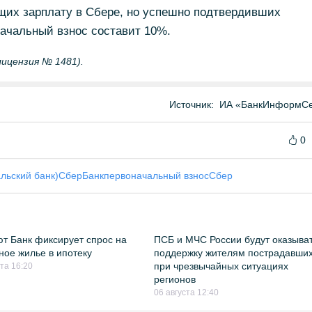
ющих зарплату в Сбере, но успешно подтвердивших
ачальный взнос составит 10%.
лицензия № 1481).
Источник:
ИА «БанкИнформСе
0
льский банк)
СберБанк
первоначальный взнос
Сбер
т Банк фиксирует спрос на
ПСБ и МЧС России будут оказыва
ное жилье в ипотеку
поддержку жителям пострадавши
при чрезвычайных ситуациях
ста 16:20
регионов
06 августа 12:40