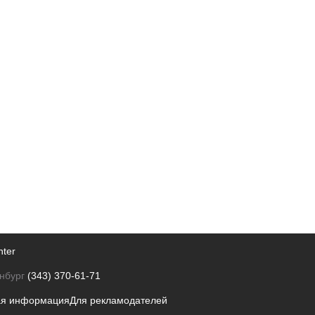
nter
нбург
(343) 370-61-71
ая информация
Для рекламодателей