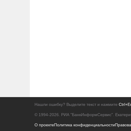
Нашли ошибку? Выделите текст и нажмите
Ctrl+E
© 1994-2026.
РИА "БанкИнформСервис". Екатери
О проекте
Политика конфиденциальности
Правов