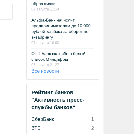
образ жизни
07 августа 11:50
Альфа-Банк начислит
предпринимателям до 10 000
рублей кэшбэка за оборот по
эквайрингу
07 августа 10:00
ОТП Банк включён в белый
список Минцифры
06 августа 21:27
Все новости
Рейтинг банков
"Активность пресс-
службы банков"
СберБанк
1
ВТБ
2