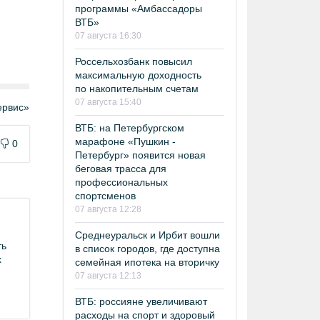
программы «Амбассадоры
ВТБ»
07 августа 16:30
Россельхозбанк повысил
максимальную доходность
по накопительным счетам
07 августа 15:40
рвис»
ВТБ: на Петербургском
марафоне «Пушкин -
0
Петербург» появится новая
беговая трасса для
профессиональных
спортсменов
07 августа 12:28
Среднеуральск и Ирбит вошли
ть
в список городов, где доступна
х
семейная ипотека на вторичку
07 августа 12:13
ВТБ: россияне увеличивают
расходы на спорт и здоровый