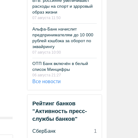
ВТБ: россияне увеличивают
расходы на спорт и здоровый
образ жизни
07 августа 11:50
Альфа-Банк начислит
предпринимателям до 10 000
рублей кэшбэка за оборот по
эквайрингу
07 августа 10:00
ОТП Банк включён в белый
список Минцифры
06 августа 21:27
Все новости
Рейтинг банков
"Активность пресс-
службы банков"
СберБанк
1