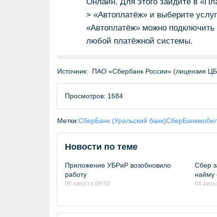
Онлайн. Для этого зайдите в «П
> «Автоплатёж» и выберите услуг
«Автоплатёж» можно подключить 
любой платёжной системы.
Источник:
ПАО «Сбербанк России» (лицензия Ц
Просмотров: 1684
Метки:
СберБанк (Уральский банк)
СберБанк
мобил
Новости по теме
Приложение УБРиР возобновило
Сбер з
работу
найму 
06 августа 09:50
04 авгу