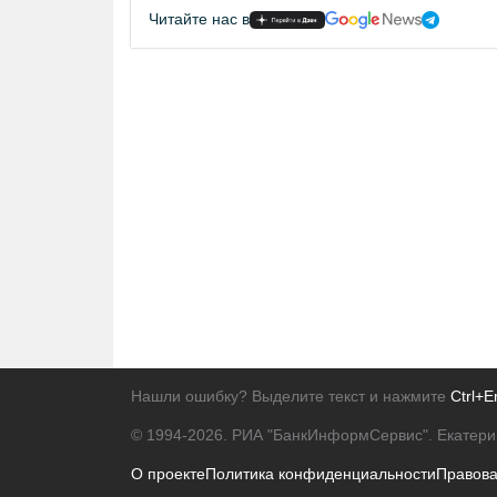
Читайте нас в
Нашли ошибку? Выделите текст и нажмите
Ctrl+E
© 1994-2026.
РИА "БанкИнформСервис". Екатери
О проекте
Политика конфиденциальности
Правов