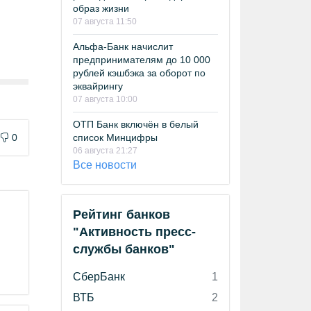
образ жизни
07 августа 11:50
Альфа-Банк начислит
предпринимателям до 10 000
рублей кэшбэка за оборот по
эквайрингу
07 августа 10:00
ОТП Банк включён в белый
список Минцифры
0
06 августа 21:27
Все новости
Рейтинг банков
"Активность пресс-
службы банков"
СберБанк
1
ВТБ
2