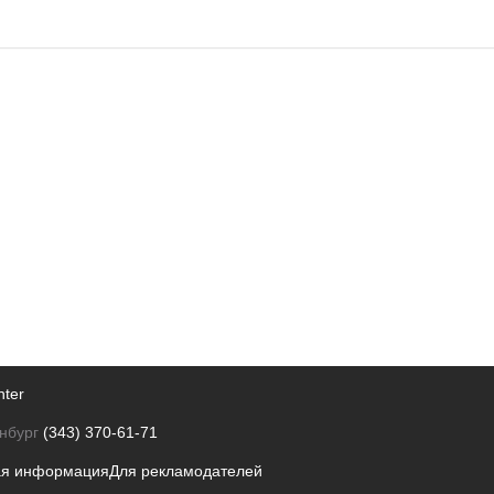
nter
нбург
(343) 370-61-71
ая информация
Для рекламодателей