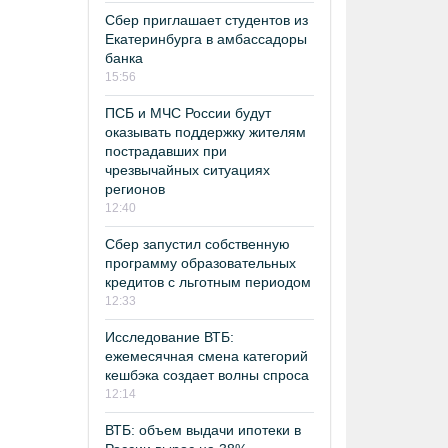
Сбер приглашает студентов из
Екатеринбурга в амбассадоры
банка
15:56
ПСБ и МЧС России будут
оказывать поддержку жителям
пострадавших при
чрезвычайных ситуациях
регионов
12:40
Сбер запустил собственную
программу образовательных
кредитов с льготным периодом
12:33
Исследование ВТБ:
ежемесячная смена категорий
кешбэка создает волны спроса
12:14
ВТБ: объем выдачи ипотеки в