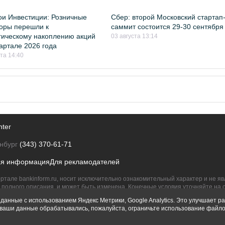
и Инвестиции: Розничные
Сбер: второй Московский стартап
оры перешли к
саммит состоится 29-30 сентября
гическому накоплению акций
03 августа 13:14
квартале 2026 года
ста 14:40
nter
нбург
(343) 370-61-71
ая информация
Для рекламодателей
ртале bankinform.ru, носит исключительно ознакомительный характер и не 
полного описания, и может быть изменена. Конечные условия уточняйте на 
их правообладателям.
данные с использованием Яндекс Метрики, Google Analytics. Это улучшает ра
ы ваши данные обрабатывались, пожалуйста, ограничьте использование файло