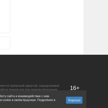
-
является публичной офертой, определяемой
16+
сайтах банков или при личном обращении.
боту сайта и взаимодействие с ним.
в cookie в своём браузере. Подробнее в