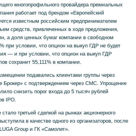
едущего многопрофильного провайдера премиальных
мпания работает под брендом «Европейский
уется известным российским предпринимателем
ем средств, привлеченных в ходе предложения,
н, а доля ценных бумаг компании в свободном
 при условии, что опцион на выкуп ГДР не будет
ия — и при условии, что опцион на выкуп ГДР
ов сохранит 55,111% в компании.
размещении подавались клиентами группы через
е Брокер» с подтверждением через СМС. Упрощение
лило снизить порог входа до 5 тысяч рублей
ов IPO.
 стало третьей сделкой на рынках акционерного
выступила в качестве одного из организаторов, после
LUGA Group и ГК «Самолет».