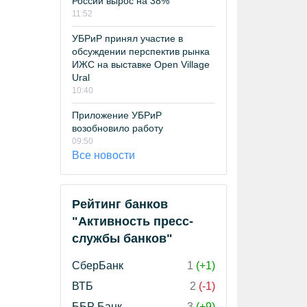
России вырос на 38%
11:52
УБРиР принял участие в
обсуждении перспектив рынка
ИЖС на выставке Open Village
Ural
10:40
Приложение УБРиР
возобновило работу
09:50
Все новости
Рейтинг банков
"Активность пресс-
службы банков"
СберБанк
1
(+1)
ВТБ
2
(-1)
ББР Банк
3
(+9)