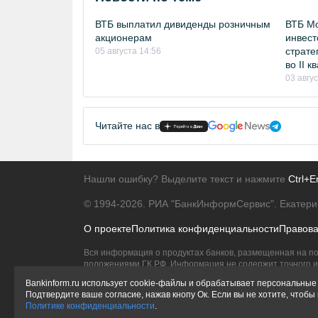
ВТБ выплатил дивиденды розничным
ВТБ Мо
акционерам
инвест
страте
05 августа 14:56
во II 
03 авгу
Читайте нас в
Нашли ошибку? Выделите текст и нажмите
Ctrl+E
© 1994-2026.
РИА "БанкИнформСервис". Екатери
О проекте
Политика конфиденциальности
Правов
Вся информация о продуктах банков, размещенная на по
положениями ГК РФ. Информация не содержит точного и 
Исключительное право на товарные знаки принадлежит 
Bankinform.ru использует cookie-файлы и обрабатывает персональные 
Подтвердите ваше согласие, нажав кнопу Ок. Если вы не хотите, чтоб
Политике конфиденциальности
.