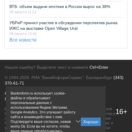
ВТБ: объем выдачи ипотеки в России вырос на 38%
06 августа 11:52
УБРиР принял участие в обсуждении перспектив рынка
ИЖС на выставке Open Village Ural
06 августа 10:40
Все новости
Нашли ошибку? Выделите текст и нажмите
Ctrl+Enter
© 1994-2026.
РИА "БанкИнформСервис". Екатеринбург
(343)
370-61-71
О проекте
Политика конфиденциальности
Bankinform.ru использует cookie-
файлы и обрабатывает
Правовая информация
Для рекламодателей
персональные данные с
использованием Яндекс Метрики,
Вся информация о продуктах банков, размещенная на портале
16+
Google Analytics. Это улучшает работу
bankinform.ru, носит исключительно ознакомительный характер и
сайта и взаимодействие с ним.
не является публичной офертой, определяемой положениями
Подтвердите ваше согласие, нажав
ГК РФ. Информация не содержит точного и полного описания, и
кнопу Ок. Если вы не хотите, чтобы
может быть изменена. Конечные условия уточняйте на сайтах
ваши данные обрабатывались,