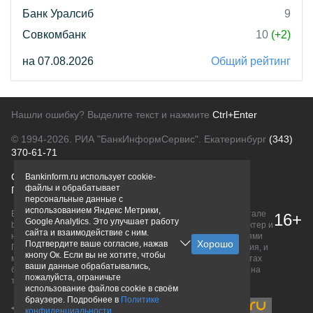
Банк Уралсиб
9
Совкомбанк
10
(+2)
на 07.08.2026
Общий рейтинг
Нашли ошибку? Выделите текст и нажмите
Ctrl+Enter
© 1994-2026.
РИА "БанкИнформСервис". Екатеринбург
(343)
370-61-71
О проекте
Политика конфиденциальности
Bankinform.ru использует cookie-
файлы и обрабатывает
Правовая информация
Для рекламодателей
персональные данные с
использованием Яндекс Метрики,
Вся информация о продуктах банков, размещенная на портале
16+
Google Analytics. Это улучшает работу
bankinform.ru, носит исключительно ознакомительный характер и
сайта и взаимодействие с ним.
не является публичной офертой, определяемой положениями
Подтвердите ваше согласие, нажав
ГК РФ. Информация не содержит точного и полного описания, и
кнопу Ок. Если вы не хотите, чтобы
может быть изменена. Конечные условия уточняйте на сайтах
ваши данные обрабатывались,
банков или при личном обращении. Исключительное право на
пожалуйста, ограничьте
товарные знаки принадлежит их правообладателям.
использование файлов cookie в своём
браузере. Подробнее в
Политике
конфиденциальности
.