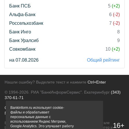
Банк ПСБ
5
(+2)
Альфа-Банк
6
(-2)
Россельхозбанк
7
(-2)
Банк Инго
8
Банк Уралсиб
9
Совкомбанк
10
(+2)
на 07.08.2026
Общий рейтинг
Нашли ошибку? Выделите текст и нажмите
Ctrl+Enter
© 1994-2026.
РИА "БанкИнформСервис". Екатеринбург
(343)
370-61-71
О проекте
Политика конфиденциальности
Bankinform.ru использует cookie-
файлы и обрабатывает
Правовая информация
Для рекламодателей
персональные данные с
использованием Яндекс Метрики,
Вся информация о продуктах банков, размещенная на портале
16+
Google Analytics. Это улучшает работу
bankinform.ru, носит исключительно ознакомительный характер и