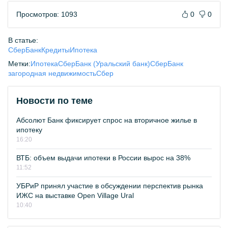
Просмотров: 1093
0
0
В статье:
СберБанк
Кредиты
Ипотека
Метки:
Ипотека
СберБанк (Уральский банк)
СберБанк
загородная недвижимость
Сбер
Новости по теме
Абсолют Банк фиксирует спрос на вторичное жилье в
ипотеку
16:20
ВТБ: объем выдачи ипотеки в России вырос на 38%
11:52
УБРиР принял участие в обсуждении перспектив рынка
ИЖС на выставке Open Village Ural
10:40