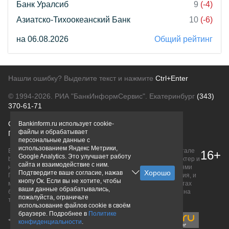
Банк Уралсиб
9
(-4)
Азиатско-Тихоокеанский Банк
10
(-6)
на 06.08.2026
Общий рейтинг
Нашли ошибку? Выделите текст и нажмите
Ctrl+Enter
© 1994-2026.
РИА "БанкИнформСервис". Екатеринбург
(343)
370-61-71
О проекте
Политика конфиденциальности
Bankinform.ru использует cookie-
файлы и обрабатывает
Правовая информация
Для рекламодателей
персональные данные с
использованием Яндекс Метрики,
Вся информация о продуктах банков, размещенная на портале
16+
Google Analytics. Это улучшает работу
bankinform.ru, носит исключительно ознакомительный характер и
сайта и взаимодействие с ним.
не является публичной офертой, определяемой положениями
Подтвердите ваше согласие, нажав
ГК РФ. Информация не содержит точного и полного описания, и
кнопу Ок. Если вы не хотите, чтобы
может быть изменена. Конечные условия уточняйте на сайтах
ваши данные обрабатывались,
банков или при личном обращении. Исключительное право на
пожалуйста, ограничьте
товарные знаки принадлежит их правообладателям.
использование файлов cookie в своём
браузере. Подробнее в
Политике
конфиденциальности
.