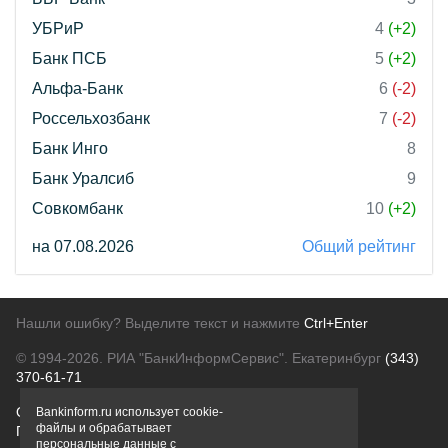
УБРиР
4
(+2)
Банк ПСБ
5
(+2)
Альфа-Банк
6
(-2)
Россельхозбанк
7
(-2)
Банк Инго
8
Банк Уралсиб
9
Совкомбанк
10
(+2)
на 07.08.2026
Общий рейтинг
Нашли ошибку? Выделите текст и нажмите
Ctrl+Enter
© 1994-2026.
РИА "БанкИнформСервис". Екатеринбург
(343)
370-61-71
О проекте
Политика конфиденциальности
Bankinform.ru использует cookie-
файлы и обрабатывает
Правовая информация
Для рекламодателей
персональные данные с