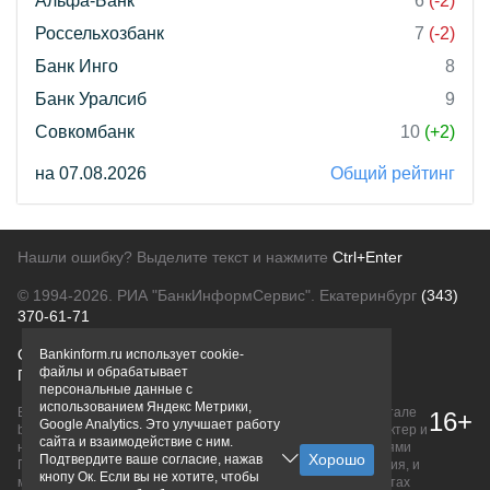
Альфа-Банк
6
(-2)
Россельхозбанк
7
(-2)
Банк Инго
8
Банк Уралсиб
9
Совкомбанк
10
(+2)
на 07.08.2026
Общий рейтинг
Нашли ошибку? Выделите текст и нажмите
Ctrl+Enter
© 1994-2026.
РИА "БанкИнформСервис". Екатеринбург
(343)
370-61-71
О проекте
Политика конфиденциальности
Bankinform.ru использует cookie-
файлы и обрабатывает
Правовая информация
Для рекламодателей
персональные данные с
использованием Яндекс Метрики,
Вся информация о продуктах банков, размещенная на портале
16+
Google Analytics. Это улучшает работу
bankinform.ru, носит исключительно ознакомительный характер и
сайта и взаимодействие с ним.
не является публичной офертой, определяемой положениями
Подтвердите ваше согласие, нажав
ГК РФ. Информация не содержит точного и полного описания, и
кнопу Ок. Если вы не хотите, чтобы
может быть изменена. Конечные условия уточняйте на сайтах