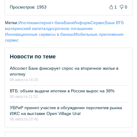
Просмотров: 1953
1
0
Метки:
Ипотека
интернет-банк
БанкИнформСервис
Банк ВТБ
материнский капитал
досрочное погашение
Инновационные сервисы в банках
Мобильные приложения
сервис
Новости по теме
Абсолют Банк фиксирует спрос на вторичное жилье в
ипотеку
06 августа 16:20
ВТБ: объем выдачи ипотеки в России вырос на 38%
06 августа 11:52
УБРиР принял участие в обсуждении перспектив рынка
ИЖС на выставке Open Village Ural
06 августа 10:40