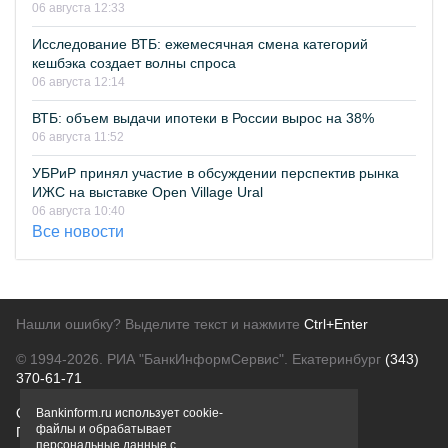
06 августа 12:33
Исследование ВТБ: ежемесячная смена категорий
кешбэка создает волны спроса
06 августа 12:14
ВТБ: объем выдачи ипотеки в России вырос на 38%
06 августа 11:52
УБРиР принял участие в обсуждении перспектив рынка
ИЖС на выставке Open Village Ural
06 августа 10:40
Все новости
Нашли ошибку? Выделите текст и нажмите
Ctrl+Enter
© 1994-2026.
РИА "БанкИнформСервис". Екатеринбург
(343)
370-61-71
О проекте
Политика конфиденциальности
Bankinform.ru использует cookie-
файлы и обрабатывает
Правовая информация
Для рекламодателей
персональные данные с