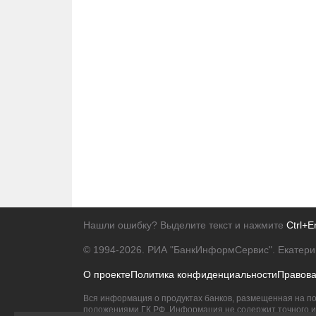
Нашли ошибку? Выделите текст и нажмите
Ctrl+E
© 1994-2026.
РИА "БанкИнформСервис". Екатери
О проекте
Политика конфиденциальности
Правов
Вся информация о продуктах банков, размещенная на по
положениями ГК РФ. Информация не содержит точного и 