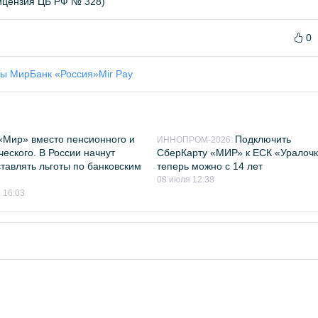
цензия ЦБ РФ № 328)
0
ты Мир
Банк «Россия»
Mir Pay
«Мир» вместо пенсионного и
Подключить
ИННОПРОМ-2026:
ческого. В России начнут
СберКарту «МИР» к ЕСК «Уралоч
тавлять льготы по банковским
теперь можно с 14 лет
08 июля 12:38
 16:03