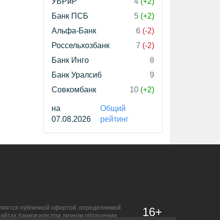
УБРиР
4
(+2)
Банк ПСБ
5
(+2)
Альфа-Банк
6
(-2)
Россельхозбанк
7
(-2)
Банк Инго
8
Банк Уралсиб
9
Совкомбанк
10
(+2)
на
Общий
07.08.2026
рейтинг
является публичной офертой, определяемой
16+
сайтах банков или при личном обращении.