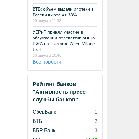
ВТБ: объем выдачи ипотеки в
России вырос на 38%
06 августа 11:52
УБРиР принял участие в
обсуждении перспектив рынка
ИЖС на выставке Open Village
Ural
06 августа 10:40
Все новости
Рейтинг банков
"Активность пресс-
службы банков"
СберБанк
1
ВТБ
2
ББР Банк
3