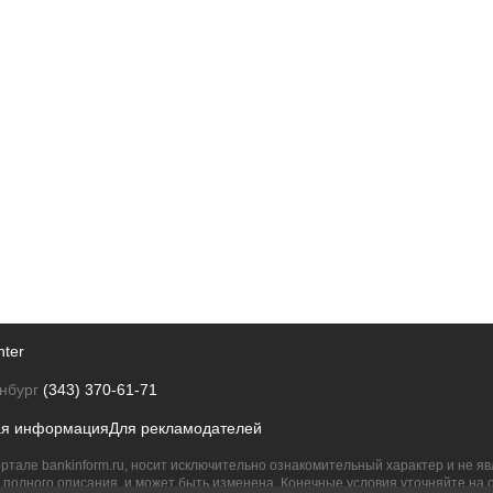
nter
нбург
(343) 370-61-71
ая информация
Для рекламодателей
ртале bankinform.ru, носит исключительно ознакомительный характер и не 
полного описания, и может быть изменена. Конечные условия уточняйте на 