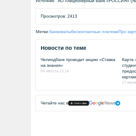
Источник:
АО «Акционерный Банк «РОССИЯ» (ли
Просмотров: 2413
Метки:
банкоматы
бесконтактные платежи
Про кар
Новости по теме
Челиндбанк проводит акцию «Ставка
Карта 
на знания»
студен
предос
04 августа 13:14
картам
27 июля
Читайте нас в