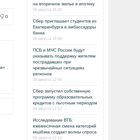
на вторичное жилье в ипотеку
06 августа 16:20
0
Сбер приглашает студентов из
Екатеринбурга в амбассадоры
банка
06 августа 15:56
ПСБ и МЧС России будут
оказывать поддержку жителям
пострадавших при
ка»
чрезвычайных ситуациях
регионов
06 августа 12:40
Сбер запустил собственную
программу образовательных
кредитов с льготным периодом
06 августа 12:33
Исследование ВТБ:
ежемесячная смена категорий
кешбэка создает волны спроса
06 августа 12:14