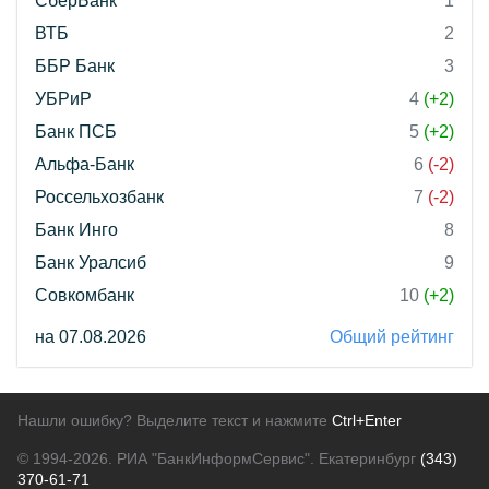
СберБанк
1
ВТБ
2
ББР Банк
3
УБРиР
4
(+2)
Банк ПСБ
5
(+2)
Альфа-Банк
6
(-2)
Россельхозбанк
7
(-2)
Банк Инго
8
Банк Уралсиб
9
Совкомбанк
10
(+2)
на 07.08.2026
Общий рейтинг
Нашли ошибку? Выделите текст и нажмите
Ctrl+Enter
© 1994-2026.
РИА "БанкИнформСервис". Екатеринбург
(343)
370-61-71