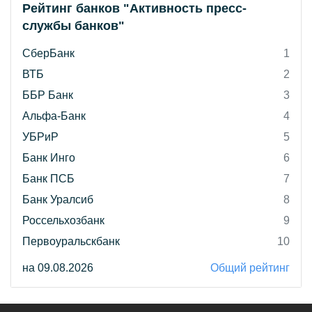
Рейтинг банков "Активность пресс-
службы банков"
СберБанк
1
ВТБ
2
ББР Банк
3
Альфа-Банк
4
УБРиР
5
Банк Инго
6
Банк ПСБ
7
Банк Уралсиб
8
Россельхозбанк
9
Первоуральскбанк
10
на 09.08.2026
Общий рейтинг