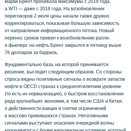
марки Брент пробивала максимумы с 2019 года,
а WTI — даже с 2018 года. На возобновлении
переговоров 2 июля цены начали также дружно
корректироваться, показывая большую зависимость
от направления информационного потока. Новый
перенос сроков привел к возобновлению ралли,
и фьючерс на нефть Брент закрылся в пятницу выше
76 долларов за баррель.
Фундаментально база, на которой принимается
решение, выглядит следующим образом. Со стороны
спроса видны позитивные сигналы о возврате запасов
нефти в OECD странах к среднепятилетним уровням
(то есть их нормализация), о быстром восстановлении
ряда крупнейших экономик, в том числе США и Китая,
о действенности вакцин и снятии ограничений
в массово привившихся странах. Негативными
сигналами выступают опасения очередной волны
коронавируса с более вирулентным штаммом, который