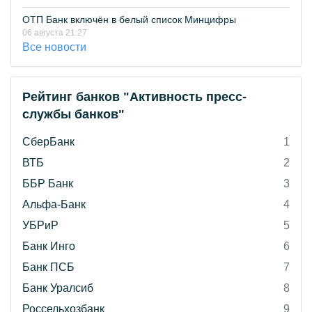
ОТП Банк включён в белый список Минцифры
06 августа 21:27
Все новости
Рейтинг банков "Активность пресс-
службы банков"
СберБанк
1
ВТБ
2
ББР Банк
3
Альфа-Банк
4
УБРиР
5
Банк Инго
6
Банк ПСБ
7
Банк Уралсиб
8
Россельхозбанк
9