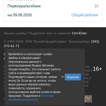
Первоуральскбанк
10
на 09.08.2026
Общий рейтинг
Нашли ошибку? Выделите текст и нажмите
Ctrl+Enter
© 1994-2026.
РИА "БанкИнформСервис". Екатеринбург
(343)
370-61-71
О проекте
Политика конфиденциальности
Bankinform.ru использует cookie-
файлы и обрабатывает
Правовая информация
Для рекламодателей
персональные данные с
использованием Яндекс Метрики,
Вся информация о продуктах банков, размещенная на портале
16+
Google Analytics. Это улучшает работу
bankinform.ru, носит исключительно ознакомительный характер и
сайта и взаимодействие с ним.
не является публичной офертой, определяемой положениями
Подтвердите ваше согласие, нажав
ГК РФ. Информация не содержит точного и полного описания, и
кнопу Ок. Если вы не хотите, чтобы
может быть изменена. Конечные условия уточняйте на сайтах
ваши данные обрабатывались,
банков или при личном обращении. Исключительное право на
пожалуйста, ограничьте
товарные знаки принадлежит их правообладателям.
использование файлов cookie в своём
браузере. Подробнее в
Политике
конфиденциальности
.