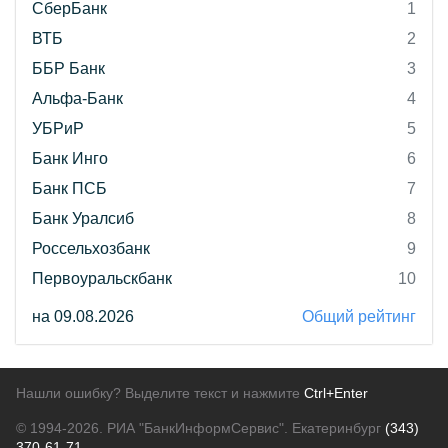
СберБанк
1
ВТБ
2
ББР Банк
3
Альфа-Банк
4
УБРиР
5
Банк Инго
6
Банк ПСБ
7
Банк Уралсиб
8
Россельхозбанк
9
Первоуральскбанк
10
на 09.08.2026
Общий рейтинг
Нашли ошибку? Выделите текст и нажмите
Ctrl+Enter
© 1994-2026.
РИА "БанкИнформСервис". Екатеринбург
(343)
370-61-71