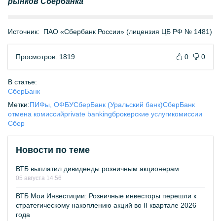
рынков Сбербанка
Источник:
ПАО «Сбербанк России» (лицензия ЦБ РФ № 1481)
Просмотров: 1819
0
0
В статье:
СберБанк
Метки:
ПИФы, ОФБУ
СберБанк (Уральский банк)
СберБанк
отмена комиссий
private banking
брокерские услуги
комиссии
Сбер
Новости по теме
ВТБ выплатил дивиденды розничным акционерам
05 августа 14:56
ВТБ Мои Инвестиции: Розничные инвесторы перешли к
стратегическому накоплению акций во II квартале 2026
года