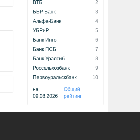
ВТБ
2
ББР Банк
3
Альфа-Банк
4
УБРиР
5
Банк Инго
6
Банк ПСБ
7
в
Банк Уралсиб
8
Россельхозбанк
9
Первоуральскбанк
10
на
Общий
09.08.2026
рейтинг