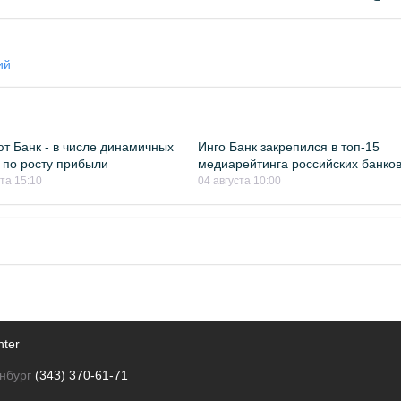
ий
т Банк - в числе динамичных
Инго Банк закрепился в топ-15
 по росту прибыли
медиарейтинга российских банко
ста 15:10
04 августа 10:00
nter
нбург
(343) 370-61-71