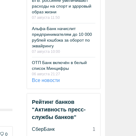
ВТБ: россияне увеличивают
расходы на спорт и здоровый
образ жизни
07 августа 11:50
Альфа-Банк начислит
предпринимателям до 10 000
рублей кэшбэка за оборот по
эквайрингу
07 августа 10:00
ОТП Банк включён в белый
список Минцифры
06 августа 21:27
Все новости
Рейтинг банков
"Активность пресс-
службы банков"
СберБанк
1
0