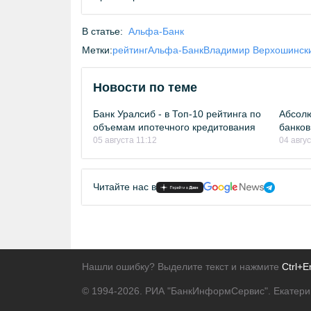
В статье:
Альфа-Банк
Метки:
рейтинг
Альфа-Банк
Владимир Верхошинск
Новости по теме
Банк Уралсиб - в Топ-10 рейтинга по
Абсолю
объемам ипотечного кредитования
банков
05 августа 11:12
04 авгу
Читайте нас в
Нашли ошибку? Выделите текст и нажмите
Ctrl+E
© 1994-2026.
РИА "БанкИнформСервис". Екатери