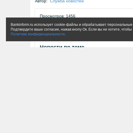
Автор:
Служба новостей
Просмотров: 1456
Bankinform.ru использует cookie-файлы и обрабатывает персональные 
Подтвердите ваше согласие, нажав кнопу Ок. Если вы не хотите, чтоб
Метки:
Ипотека
БанкИнформСервис
Политике конфиденциальности
.
Новости по теме
Среднеуральск и Ирбит вошли в
Абсолю
список городов, где доступна
вторич
семейная ипотека на вторичку
06 авгу
07 августа 12:13
Читайте нас в
Нашли ошибку? Выделите текст и нажмите
Ctrl+E
© 1994-2026.
РИА "БанкИнформСервис". Екатери