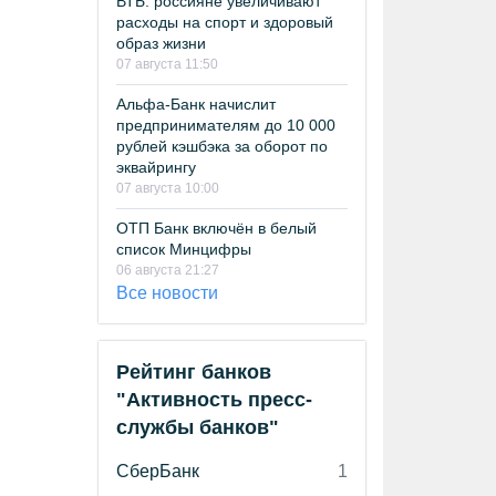
ВТБ: россияне увеличивают
расходы на спорт и здоровый
образ жизни
07 августа 11:50
Альфа-Банк начислит
предпринимателям до 10 000
рублей кэшбэка за оборот по
эквайрингу
07 августа 10:00
ОТП Банк включён в белый
список Минцифры
06 августа 21:27
Все новости
Рейтинг банков
"Активность пресс-
службы банков"
СберБанк
1