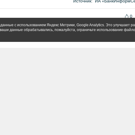
Источник:
ИА «БанкИнформСе
0
данные с использованием Яндекс Метрики, Google Analytics. Это улучшает ра
ы ваши данные обрабатывались, пожалуйста, ограничьте использование файло
т Банк фиксирует спрос на
ВТБ: объем выдачи ипотеки в Рос
ное жилье в ипотеку
вырос на 38%
ста 16:20
06 августа 11:52
nter
нбург
(343) 370-61-71