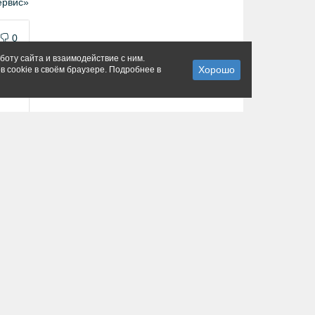
рвис»
0
боту сайта и взаимодействие с ним.
в cookie в своём браузере. Подробнее в
сии