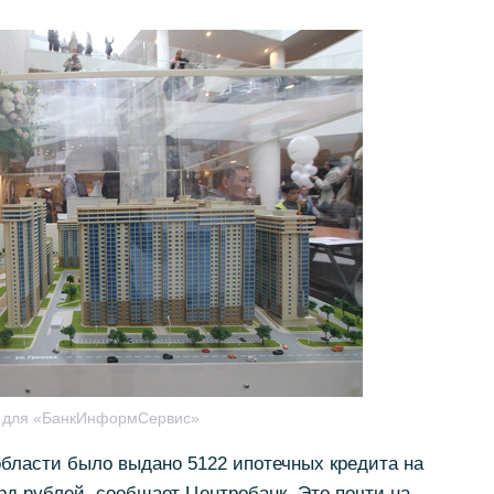
я для «БанкИнформСервис»
области было выдано 5122 ипотечных кредита на
д рублей, сообщает Центробанк. Это почти на