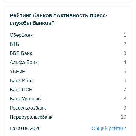
Рейтинг банков "Активность пресс-
службы банков"
СберБанк
1
ВТБ
2
ББР Банк
3
Альфа-Банк
4
УБРиР
5
Банк Инго
6
Банк ПСБ
7
Банк Уралсиб
8
Россельхозбанк
9
Первоуральскбанк
10
на 09.08.2026
Общий рейтинг