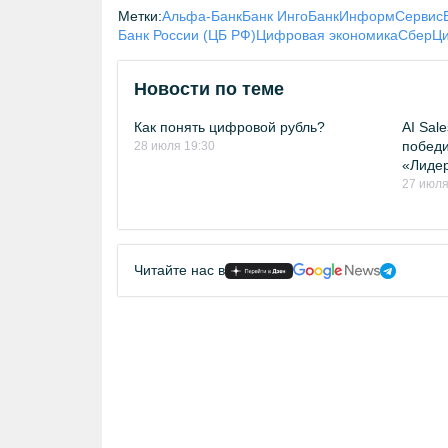
Метки:
Альфа-Банк
Банк Инго
БанкИнформСервис
Банк России (ЦБ РФ)
Цифровая экономика
Сбер
Ци
Новости по теме
Как понять цифровой рубль?
AI Sal
победи
28 июля 19:30
«Лиде
27 июля
Читайте нас в