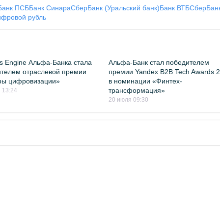
Банк ПСБ
Банк Синара
СберБанк (Уральский банк)
Банк ВТБ
СберБан
фровой рубль
es Engine Альфа-Банка стала
Альфа-Банк стал победителем
телем отраслевой премии
премии Yandex B2B Tech Awards 
ры цифровизации»
в номинации «Финтех-
трансформация»
 13:24
20 июля 09:30