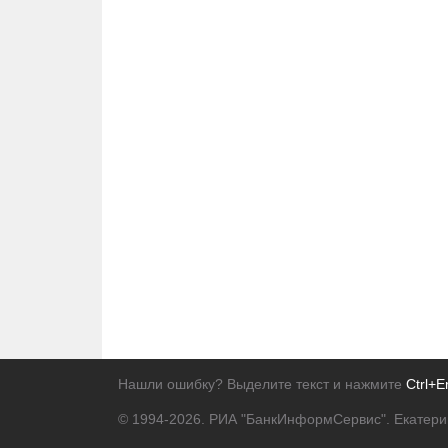
Нашли ошибку? Выделите текст и нажмите
Ctrl+E
© 1994-2026.
РИА "БанкИнформСервис". Екатери