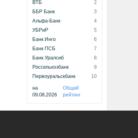
ВТБ
2
ББР Банк
3
Альфа-Банк
4
УБРиР
5
Банк Инго
6
Банк ПСБ
7
Банк Уралсиб
8
Россельхозбанк
9
Первоуральскбанк
10
на
Общий
09.08.2026
рейтинг