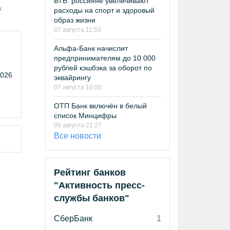
ВТБ: россияне увеличивают
к
расходы на спорт и здоровый
образ жизни
07 августа 11:50
Альфа-Банк начислит
предпринимателям до 10 000
рублей кэшбэка за оборот по
2026
эквайрингу
07 августа 10:00
ОТП Банк включён в белый
список Минцифры
06 августа 21:27
Все новости
Рейтинг банков
"Активность пресс-
службы банков"
СберБанк
1