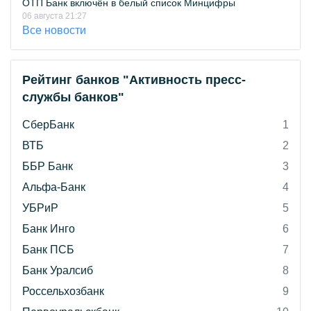
ОТП Банк включён в белый список Минцифры
06 августа 21:27
Все новости
Рейтинг банков "Активность пресс-
службы банков"
СберБанк
1
ВТБ
2
ББР Банк
3
Альфа-Банк
4
УБРиР
5
Банк Инго
6
Банк ПСБ
7
Банк Уралсиб
8
Россельхозбанк
9