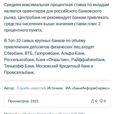
Средняя максимальная процентная ставка по вкладам
является ориентиром для российского банковского
рынка. Центробанк не рекомендует банкам привлекать
средства населения выше значения ставки плюс 2
процентного пункта.
В Топ-10 самых крупных банков по объёму
привлечения депозитов физических лиц входят
Сбербанк, ВТБ, Газпромбанк, Альфа-Банк,
Россельхозбанк, Банк «Открытие», Райффайзенбанк,
Тинькофф Банк, Московский Кредитный банк и
Промсвязьбанк.
Автор:
Служба новостей
Источник:
ИА «БанкИнформСервис»
Просмотров: 1921
0
0
Метки:
БанкИнформСервис
Банк России (ЦБ РФ)