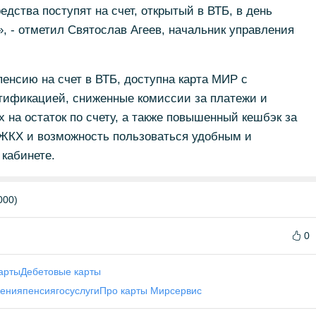
редства поступят на счет, открытый в ВТБ, в день
 - отметил Святослав Агеев, начальник управления
енсию на счет в ВТБ, доступна карта МИР с
ификацией, сниженные комиссии за платежи и
 на остаток по счету, а также повышенный кешбэк за
г ЖКХ и возможность пользоваться удобным и
кабинете.
000)
0
арты
Дебетовые карты
ения
пенсия
госуслуги
Про карты Мир
сервис