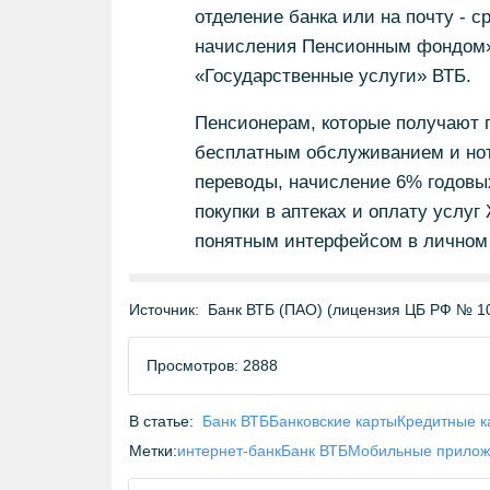
отделение банка или на почту - с
начисления Пенсионным фондом»,
«Государственные услуги» ВТБ.
Пенсионерам, которые получают п
бесплатным обслуживанием и нот
переводы, начисление 6% годовых
покупки в аптеках и оплату услу
понятным интерфейсом в личном 
Источник:
Банк ВТБ (ПАО) (лицензия ЦБ РФ № 1
Просмотров: 2888
В статье:
Банк ВТБ
Банковские карты
Кредитные к
Метки:
интернет-банк
Банк ВТБ
Мобильные прилож