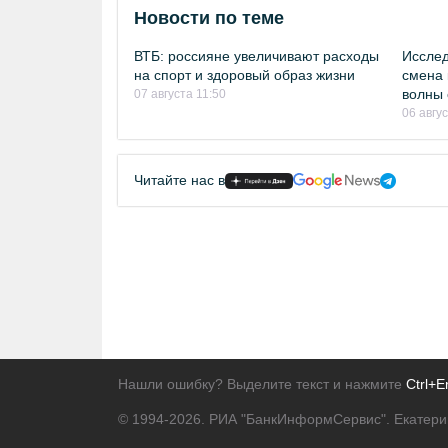
Новости по теме
ВТБ: россияне увеличивают расходы
Исслед
на спорт и здоровый образ жизни
смена 
волны 
07 августа 11:50
06 авгу
Читайте нас в
Нашли ошибку? Выделите текст и нажмите
Ctrl+E
© 1994-2026.
РИА "БанкИнформСервис". Екатери