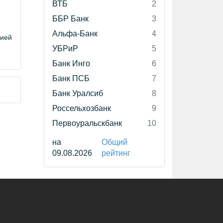
ВТБ
2
ББР Банк
3
Альфа-Банк
4
цией
УБРиР
5
Банк Инго
6
Банк ПСБ
7
Банк Уралсиб
8
Россельхозбанк
9
Первоуральскбанк
10
на
Общий
09.08.2026
рейтинг