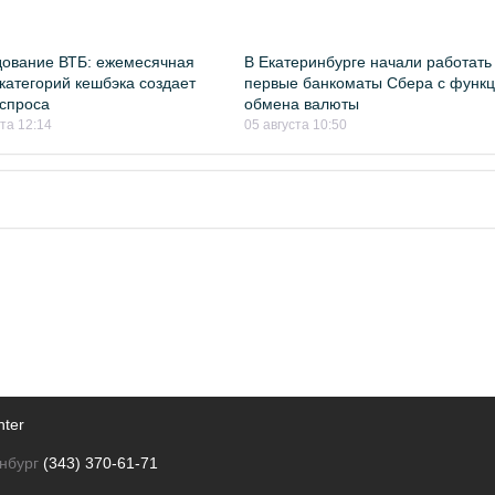
ование ВТБ: ежемесячная
В Екатеринбурге начали работать
категорий кешбэка создает
первые банкоматы Сбера с функ
спроса
обмена валюты
ста 12:14
05 августа 10:50
nter
нбург
(343) 370-61-71