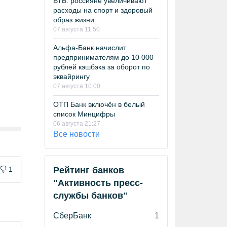
ВТБ: россияне увеличивают
расходы на спорт и здоровый
образ жизни
07 августа 11:50
Альфа-Банк начислит
предпринимателям до 10 000
рублей кэшбэка за оборот по
эквайрингу
07 августа 10:00
ОТП Банк включён в белый
список Минцифры
06 августа 21:27
Все новости
1
Рейтинг банков
"Активность пресс-
службы банков"
СберБанк
1