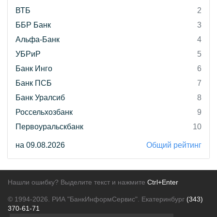
ВТБ
2
ББР Банк
3
Альфа-Банк
4
УБРиР
5
Банк Инго
6
Банк ПСБ
7
Банк Уралсиб
8
Россельхозбанк
9
Первоуральскбанк
10
на 09.08.2026
Общий рейтинг
Нашли ошибку? Выделите текст и нажмите
Ctrl+Enter
© 1994-2026.
РИА "БанкИнформСервис". Екатеринбург
(343)
370-61-71