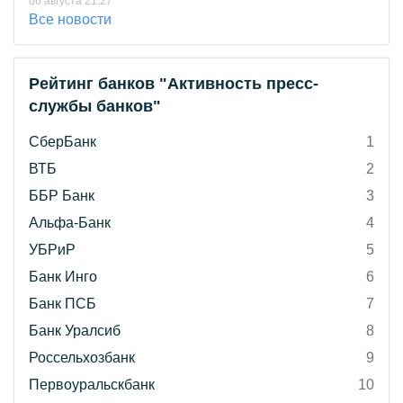
06 августа 21:27
Все новости
Рейтинг банков "Активность пресс-
службы банков"
СберБанк
1
ВТБ
2
ББР Банк
3
Альфа-Банк
4
УБРиР
5
Банк Инго
6
Банк ПСБ
7
Банк Уралсиб
8
Россельхозбанк
9
Первоуральскбанк
10