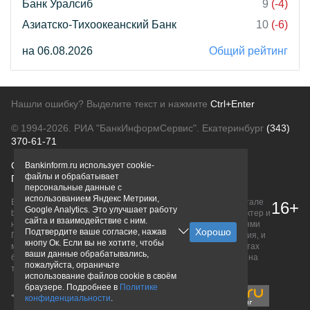
Банк Уралсиб
9
(-4)
Азиатско-Тихоокеанский Банк
10
(-6)
на 06.08.2026
Общий рейтинг
Нашли ошибку? Выделите текст и нажмите
Ctrl+Enter
© 1994-2026.
РИА "БанкИнформСервис". Екатеринбург
(343)
370-61-71
О проекте
Политика конфиденциальности
Bankinform.ru использует cookie-
файлы и обрабатывает
Правовая информация
Для рекламодателей
персональные данные с
использованием Яндекс Метрики,
Вся информация о продуктах банков, размещенная на портале
16+
Google Analytics. Это улучшает работу
bankinform.ru, носит исключительно ознакомительный характер и
сайта и взаимодействие с ним.
не является публичной офертой, определяемой положениями
Подтвердите ваше согласие, нажав
ГК РФ. Информация не содержит точного и полного описания, и
кнопу Ок. Если вы не хотите, чтобы
может быть изменена. Конечные условия уточняйте на сайтах
ваши данные обрабатывались,
банков или при личном обращении. Исключительное право на
пожалуйста, ограничьте
товарные знаки принадлежит их правообладателям.
использование файлов cookie в своём
браузере. Подробнее в
Политике
конфиденциальности
.