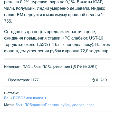
реал на 0,2%, турецкая лира на 0,1%. Валюты ЮАР,
Чили, Колумбии, Индии умеренно дешевели. Индекс
валют ЕМ вернулся к максимуму прошлой недели 1
755.
Сегодня с утра нефть продолжает расти в цене,
ожидания повышения ставки ФРС слабеют. UST-10
торгуются около 1,53% (-4 б.п. к понедельнику). На этом
фоне ждем укрепления рубля к уровню 72,0 за доллар.
Источник:
ПАО «Банк ПСБ» (лицензия ЦБ РФ № 3251)
Просмотров: 1177
0
0
В статье:
Банк ПСБ
Обмен валюты
Метки:
Банк ПСБ
прогноз
Прогноз: рубль, доллар, евро