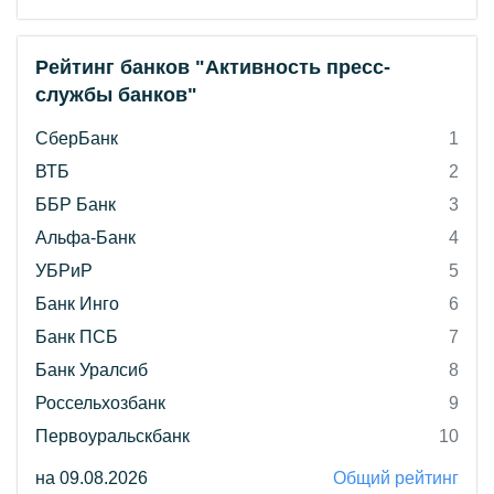
Рейтинг банков "Активность пресс-
службы банков"
СберБанк
1
ВТБ
2
ББР Банк
3
Альфа-Банк
4
УБРиР
5
Банк Инго
6
Банк ПСБ
7
Банк Уралсиб
8
Россельхозбанк
9
Первоуральскбанк
10
на 09.08.2026
Общий рейтинг