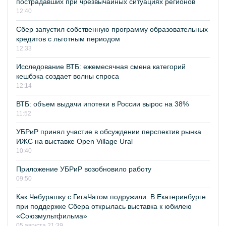
пострадавших при чрезвычайных ситуациях регионов
12:40
Сбер запустил собственную программу образовательных
кредитов с льготным периодом
12:33
Исследование ВТБ: ежемесячная смена категорий
кешбэка создает волны спроса
12:14
ВТБ: объем выдачи ипотеки в России вырос на 38%
11:52
УБРиР принял участие в обсуждении перспектив рынка
ИЖС на выставке Open Village Ural
10:40
Приложение УБРиР возобновило работу
09:50
Как Чебурашку с ГигаЧатом подружили. В Екатеринбурге
при поддержке Сбера открылась выставка к юбилею
«Союзмультфильма»
05 августа 21:39