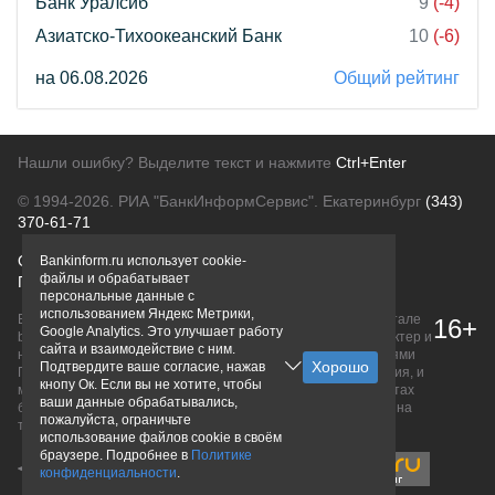
Банк Уралсиб
9
(-4)
Азиатско-Тихоокеанский Банк
10
(-6)
на 06.08.2026
Общий рейтинг
Нашли ошибку? Выделите текст и нажмите
Ctrl+Enter
© 1994-2026.
РИА "БанкИнформСервис". Екатеринбург
(343)
370-61-71
О проекте
Политика конфиденциальности
Bankinform.ru использует cookie-
файлы и обрабатывает
Правовая информация
Для рекламодателей
персональные данные с
использованием Яндекс Метрики,
Вся информация о продуктах банков, размещенная на портале
16+
Google Analytics. Это улучшает работу
bankinform.ru, носит исключительно ознакомительный характер и
сайта и взаимодействие с ним.
не является публичной офертой, определяемой положениями
Подтвердите ваше согласие, нажав
ГК РФ. Информация не содержит точного и полного описания, и
кнопу Ок. Если вы не хотите, чтобы
может быть изменена. Конечные условия уточняйте на сайтах
ваши данные обрабатывались,
банков или при личном обращении. Исключительное право на
пожалуйста, ограничьте
товарные знаки принадлежит их правообладателям.
использование файлов cookie в своём
браузере. Подробнее в
Политике
конфиденциальности
.