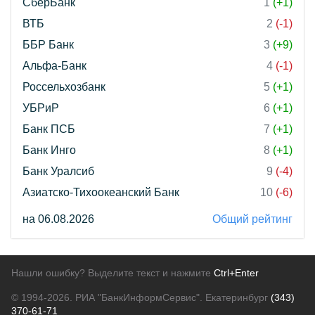
СберБанк
1
(+1)
ВТБ
2
(-1)
ББР Банк
3
(+9)
Альфа-Банк
4
(-1)
Россельхозбанк
5
(+1)
УБРиР
6
(+1)
Банк ПСБ
7
(+1)
Банк Инго
8
(+1)
Банк Уралсиб
9
(-4)
Азиатско-Тихоокеанский Банк
10
(-6)
на 06.08.2026
Общий рейтинг
Нашли ошибку? Выделите текст и нажмите
Ctrl+Enter
© 1994-2026.
РИА "БанкИнформСервис". Екатеринбург
(343)
370-61-71