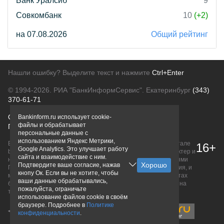
Банк Уралсиб
9
Совкомбанк
10
(+2)
на 07.08.2026
Общий рейтинг
Нашли ошибку? Выделите текст и нажмите
Ctrl+Enter
© 1994-2026.
РИА "БанкИнформСервис". Екатеринбург
(343)
370-61-71
О проекте
Политика конфиденциальности
Bankinform.ru использует cookie-
файлы и обрабатывает
Правовая информация
Для рекламодателей
персональные данные с
использованием Яндекс Метрики,
Вся информация о продуктах банков, размещенная на портале
16+
Google Analytics. Это улучшает работу
bankinform.ru, носит исключительно ознакомительный характер и
сайта и взаимодействие с ним.
не является публичной офертой, определяемой положениями
Подтвердите ваше согласие, нажав
ГК РФ. Информация не содержит точного и полного описания, и
кнопу Ок. Если вы не хотите, чтобы
может быть изменена. Конечные условия уточняйте на сайтах
ваши данные обрабатывались,
банков или при личном обращении. Исключительное право на
пожалуйста, ограничьте
товарные знаки принадлежит их правообладателям.
использование файлов cookie в своём
браузере. Подробнее в
Политике
конфиденциальности
.