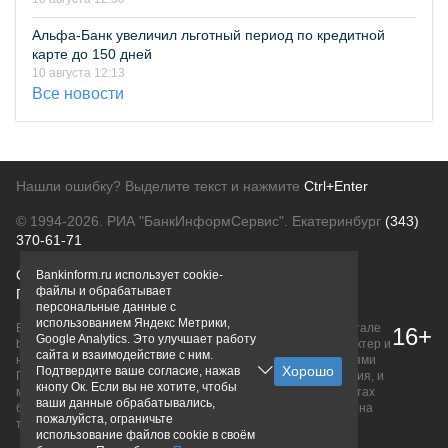
Альфа-Банк увеличил льготный период по кредитной
карте до 150 дней
10 августа 12:13
Все новости
Нашли ошибку? Выделите текст и нажмите
Ctrl+Enter
© 1994-2026.
РИА "БанкИнформСервис". Екатеринбург
(343)
370-61-71
О проекте
Политика конфиденциальности
Bankinform.ru использует cookie-
файлы и обрабатывает
Правовая информация
Для рекламодателей
персональные данные с
использованием Яндекс Метрики,
Вся информация о продуктах банков, размещенная на портале
16+
Google Analytics. Это улучшает работу
bankinform.ru, носит исключительно ознакомительный характер и
сайта и взаимодействие с ним.
не является публичной офертой, определяемой положениями
Подтвердите ваше согласие, нажав
ГК РФ. Информация не содержит точного и полного описания, и
кнопу Ок. Если вы не хотите, чтобы
может быть изменена. Конечные условия уточняйте на сайтах
ваши данные обрабатывались,
банков или при личном обращении. Исключительное право на
пожалуйста, ограничьте
товарные знаки принадлежит их правообладателям.
использование файлов cookie в своём