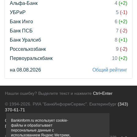
Альфа-Банк
4
(+2)
УБРиР
5
(-1)
Банк Инго
6
(+2)
Банк ПСБ
7
(-2)
Банк Уралсиб
8
(+1)
Россельхозбанк
9
(-2)
Первоуральскбанк
10
(+2)
на 08.08.2026
Общий рейтинг
Нашли ошибку? Выделите текст и нажмите
Ctrl+Enter
© 1994-2026.
РИА "БанкИнформСервис". Екатеринбург
(343)
370-61-71
О проекте
Политика конфиденциальности
Bankinform.ru использует cookie-
файлы и обрабатывает
Правовая информация
Для рекламодателей
персональные данные с
использованием Яндекс Метрики,
Вся информация о продуктах банков, размещенная на портале