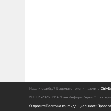
Нашли ошибку? Выделите текст и нажмите
Ctrl+E
© 1994-2026.
РИА "БанкИнформСервис". Екатери
О проекте
Политика конфиденциальности
Правов