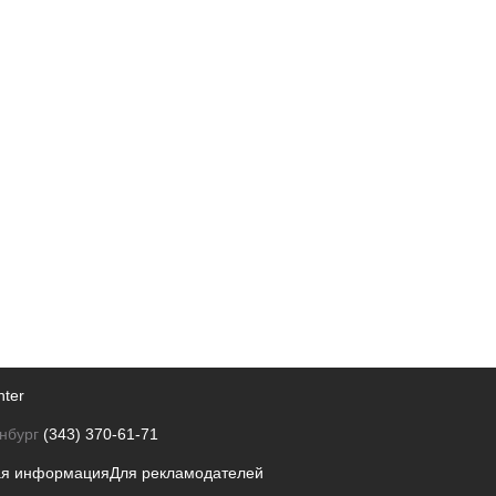
nter
нбург
(343) 370-61-71
ая информация
Для рекламодателей