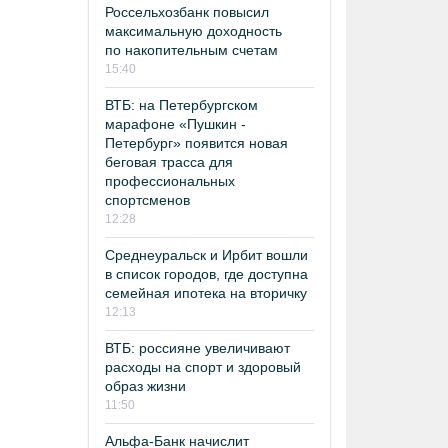
Россельхозбанк повысил
максимальную доходность
по накопительным счетам
15:40
ВТБ: на Петербургском
марафоне «Пушкин -
Петербург» появится новая
беговая трасса для
профессиональных
спортсменов
12:28
Среднеуральск и Ирбит вошли
в список городов, где доступна
семейная ипотека на вторичку
12:13
ВТБ: россияне увеличивают
расходы на спорт и здоровый
образ жизни
11:50
Альфа-Банк начислит