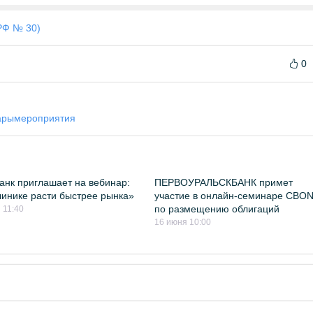
РФ № 30)
0
ары
мероприятия
нк приглашает на вебинар:
ПЕРВОУРАЛЬСКБАНК примет
линике расти быстрее рынка»
участие в онлайн-семинаре CBO
по размещению облигаций
 11:40
16 июня 10:00