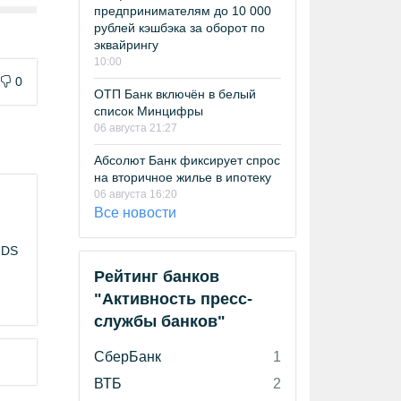
предпринимателям до 10 000
рублей кэшбэка за оборот по
эквайрингу
10:00
0
ОТП Банк включён в белый
список Минцифры
06 августа 21:27
Абсолют Банк фиксирует спрос
на вторичное жилье в ипотеку
06 августа 16:20
Все новости
NDS
Рейтинг банков
"Активность пресс-
службы банков"
СберБанк
1
ВТБ
2