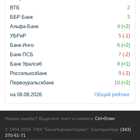
ВТБ
2
ББР Банк
3
Альфа-Банк
4
(+2)
УБРиР
5
(-1)
Банк Инго
6
(+2)
Банк ПСБ
7
(-2)
Банк Уралсиб
8
(+1)
Россельхозбанк
9
(-2)
Первоуральскбанк
10
(+2)
на 08.08.2026
Общий рейтинг
Нашли ошибку? Выделите текст и нажмите
Ctrl+Enter
© 1994-2026.
РИА "БанкИнформСервис". Екатеринбург
(343)
370-61-71