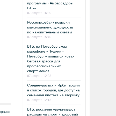
программы «Амбассадоры
ВТБ»
07 августа 16:30
Россельхозбанк повысил
максимальную доходность
по накопительным счетам
07 августа 15:40
ВТБ: на Петербургском
марафоне «Пушкин -
Петербург» появится новая
беговая трасса для
профессиональных
спортсменов
07 августа 12:28
Среднеуральск и Ирбит вошли
в список городов, где доступна
семейная ипотека на вторичку
07 августа 12:13
ВТБ: россияне увеличивают
рвис»
расходы на спорт и здоровый