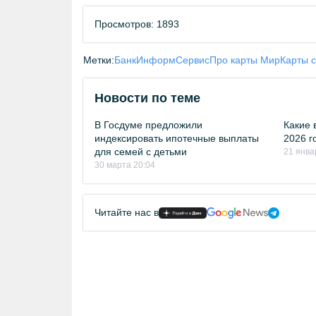
Просмотров: 1893
Метки:
БанкИнформСервис
Про карты Мир
Карты 
Новости по теме
В Госдуме предложили
Какие 
индексировать ипотечные выплаты
2026 г
для семей с детьми
21 янва
30 марта 20:04
Читайте нас в