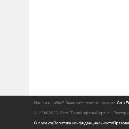
Нашли ошибку? Выделите текст и нажмите
Ctrl+E
© 1994-2026.
РИА "БанкИнформСервис". Екатери
О проекте
Политика конфиденциальности
Правов