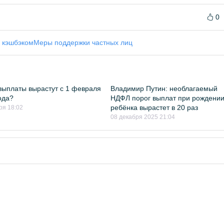
0
с кэшбэком
Меры поддержки частных лиц
выплаты вырастут с 1 февраля
Владимир Путин: необлагаемый
ода?
НДФЛ порог выплат при рождени
ребёнка вырастет в 20 раз
ря 18:02
08 декабря 2025 21:04