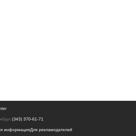
nter
нбург
(343) 370-61-71
ая информация
Для рекламодателей