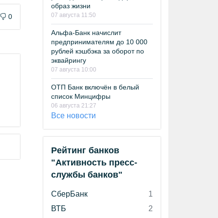
образ жизни
07 августа 11:50
0
Альфа-Банк начислит
предпринимателям до 10 000
рублей кэшбэка за оборот по
эквайрингу
07 августа 10:00
ОТП Банк включён в белый
и
список Минцифры
06 августа 21:27
Все новости
Рейтинг банков
"Активность пресс-
службы банков"
СберБанк
1
ВТБ
2