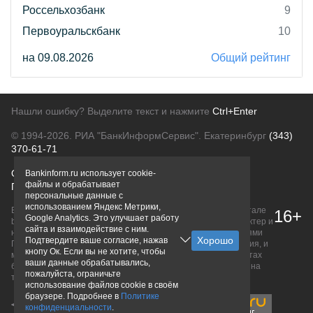
Россельхозбанк
9
Первоуральскбанк
10
на 09.08.2026
Общий рейтинг
Нашли ошибку? Выделите текст и нажмите
Ctrl+Enter
© 1994-2026.
РИА "БанкИнформСервис". Екатеринбург
(343)
370-61-71
О проекте
Политика конфиденциальности
Bankinform.ru использует cookie-
файлы и обрабатывает
Правовая информация
Для рекламодателей
персональные данные с
использованием Яндекс Метрики,
Вся информация о продуктах банков, размещенная на портале
16+
Google Analytics. Это улучшает работу
bankinform.ru, носит исключительно ознакомительный характер и
сайта и взаимодействие с ним.
не является публичной офертой, определяемой положениями
Подтвердите ваше согласие, нажав
ГК РФ. Информация не содержит точного и полного описания, и
кнопу Ок. Если вы не хотите, чтобы
может быть изменена. Конечные условия уточняйте на сайтах
ваши данные обрабатывались,
банков или при личном обращении. Исключительное право на
пожалуйста, ограничьте
товарные знаки принадлежит их правообладателям.
использование файлов cookie в своём
браузере. Подробнее в
Политике
конфиденциальности
.