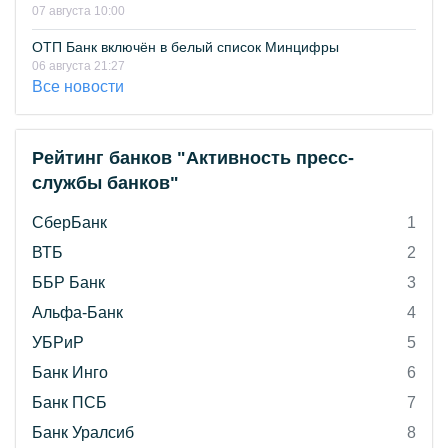
07 августа 10:00
ОТП Банк включён в белый список Минцифры
06 августа 21:27
Все новости
Рейтинг банков "Активность пресс-
службы банков"
СберБанк
1
ВТБ
2
ББР Банк
3
Альфа-Банк
4
УБРиР
5
Банк Инго
6
Банк ПСБ
7
Банк Уралсиб
8