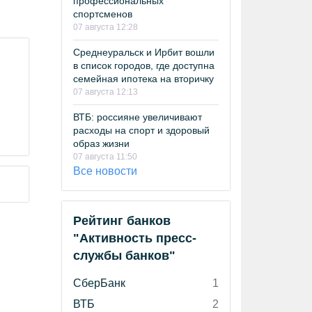
профессиональных
спортсменов
07 августа 12:28
Среднеуральск и Ирбит вошли
в список городов, где доступна
семейная ипотека на вторичку
в
07 августа 12:13
ВТБ: россияне увеличивают
расходы на спорт и здоровый
образ жизни
07 августа 11:50
Все новости
Рейтинг банков
"Активность пресс-
службы банков"
СберБанк
1
ВТБ
2