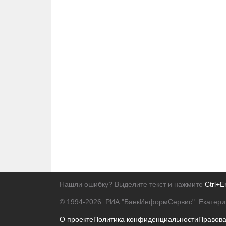
Нашли ошибку? Выделите текст и нажмите
Ctrl+E
© 1994-2026.
РИА "БанкИнформСервис". Екатери
О проекте
Политика конфиденциальности
Правов