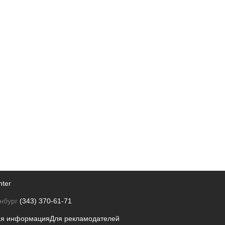
nter
нбург
(343) 370-61-71
ая информация
Для рекламодателей