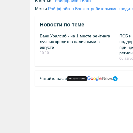
В статье:
Райффайзен Банк
Метки:
Райффайзен Банк
потребительские кредит
Новости по теме
Банк Уралсиб - на 1 месте рейтинга
ПСБ и 
лучших кредитов наличными в
поддер
августе
при чр
регион
10:10
06 авгу
Читайте нас в