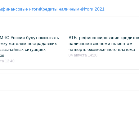
ы
финансовые итоги
Кредиты наличными
Итоги 2021
МЧС России будут оказывать
ВТБ: рефинансирование кредито
жку жителям пострадавших
наличными экономит клиентам
езвычайных ситуациях
четверть ежемесячного платежа
ов
04 августа 14:20
ста 12:40