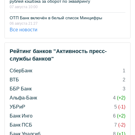
рублей кэшбэка за оборот по эквайрингу
07 августа 10:00
ОТП Банк включён в белый список Минцифры
06 августа 21:27
Все новости
Рейтинг банков "Активность пресс-
службы банков"
СберБанк
1
ВТБ
2
ББР Банк
3
Альфа-Банк
4
(+2)
УБРиР
5
(-1)
Банк Инго
6
(+2)
Банк ПСБ
7
(-2)
Банк Уралсиб
8
(+1)