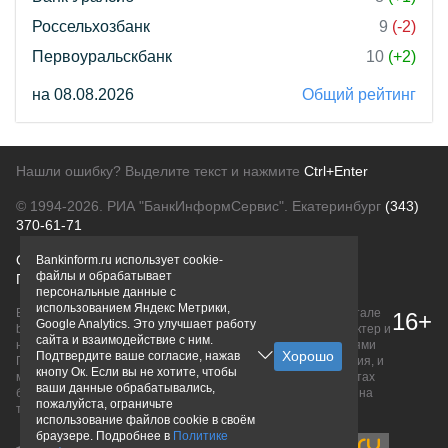
Россельхозбанк
9
(-2)
Первоуральскбанк
10
(+2)
на 08.08.2026
Общий рейтинг
Нашли ошибку? Выделите текст и нажмите
Ctrl+Enter
© 1994-2026.
РИА "БанкИнформСервис". Екатеринбург
(343)
370-61-71
О проекте
Политика конфиденциальности
Bankinform.ru использует cookie-
файлы и обрабатывает
Правовая информация
Для рекламодателей
персональные данные с
использованием Яндекс Метрики,
Вся информация о продуктах банков, размещенная на портале
16+
Google Analytics. Это улучшает работу
bankinform.ru, носит исключительно ознакомительный характер и
сайта и взаимодействие с ним.
не является публичной офертой, определяемой положениями
Подтвердите ваше согласие, нажав
ГК РФ. Информация не содержит точного и полного описания, и
кнопу Ок. Если вы не хотите, чтобы
может быть изменена. Конечные условия уточняйте на сайтах
ваши данные обрабатывались,
банков или при личном обращении. Исключительное право на
пожалуйста, ограничьте
товарные знаки принадлежит их правообладателям.
использование файлов cookie в своём
браузере. Подробнее в
Политике