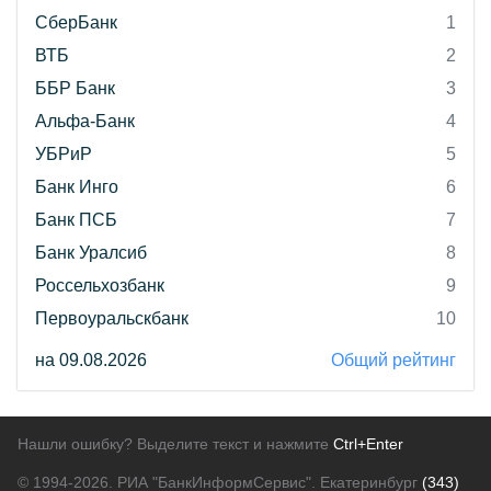
СберБанк
1
ВТБ
2
ББР Банк
3
Альфа-Банк
4
УБРиР
5
Банк Инго
6
Банк ПСБ
7
Банк Уралсиб
8
Россельхозбанк
9
Первоуральскбанк
10
на 09.08.2026
Общий рейтинг
Нашли ошибку? Выделите текст и нажмите
Ctrl+Enter
© 1994-2026.
РИА "БанкИнформСервис". Екатеринбург
(343)