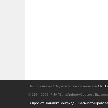
Нашли ошибку? Выделите текст и нажмите
Ctrl+E
© 1994-2026.
РИА "БанкИнформСервис". Екатери
О проекте
Политика конфиденциальности
Правов