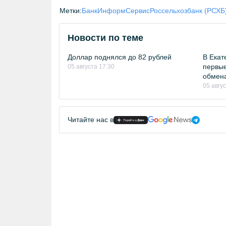
Метки:
БанкИнформСервис
Россельхозбанк (РСХБ
Новости по теме
Доллар поднялся до 82 рублей
В Екат
первые
05 августа 17:30
обмен
05 авгу
Читайте нас в