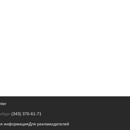
nter
нбург
(343) 370-61-71
ая информация
Для рекламодателей