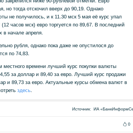
ро закрепился ниже 90-рублёвой отметки. Евро
я, но тогда отскочил вверх до 90,19. Однако
ты не получилось, и к 11.30 мск 5 мая её курс упал
 (12 часов мск) евро торгуется по 89,67. В последний
х в начале апреля.
льно рубля, однако пока даже не опустилося до
ся по 74,83.
ам местного времени лучший курс покупки валюты
4,55 за доллар и 89,40 за евро. Лучший курс продажи
лар и 89,73 за евро. Актуальные курсы обмена валют в
мотреть
здесь
.
Источник:
ИА «БанкИнформСе
0