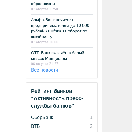
образ жизни
07 августа 11:50
Альфа-Банк начислит
предпринимателям до 10 000
рублей кэшбэка за оборот по
эквайрингу
07 августа 10:00
ОТП Банк включён в белый
список Минцифры
06 августа 21:27
Все новости
Рейтинг банков
"Активность пресс-
службы банков"
СберБанк
1
ВТБ
2