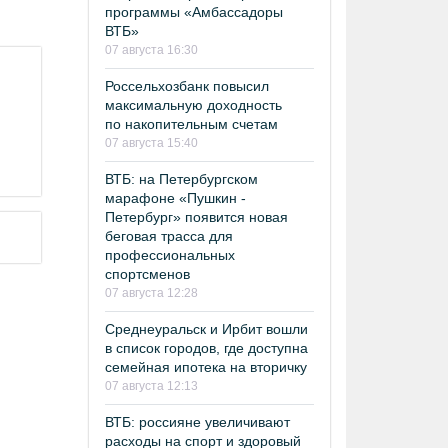
программы «Амбассадоры
ВТБ»
07 августа 16:30
Россельхозбанк повысил
максимальную доходность
по накопительным счетам
07 августа 15:40
ВТБ: на Петербургском
марафоне «Пушкин -
Петербург» появится новая
беговая трасса для
профессиональных
спортсменов
07 августа 12:28
Среднеуральск и Ирбит вошли
в список городов, где доступна
семейная ипотека на вторичку
07 августа 12:13
ВТБ: россияне увеличивают
расходы на спорт и здоровый