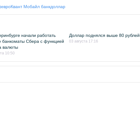
)
евро
Квант Мобайл банк
доллар
еринбурге начали работать
Доллар поднялся выше 80 рублей
 банкоматы Сбера с функцией
03 августа 17:16
а валюты
ста 10:50