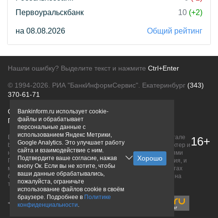
Первоуральскбанк
10
(+2)
на 08.08.2026
Общий рейтинг
Нашли ошибку? Выделите текст и нажмите
Ctrl+Enter
© 1994-2026.
РИА "БанкИнформСервис". Екатеринбург
(343)
370-61-71
О проекте
Политика конфиденциальности
Bankinform.ru использует cookie-
файлы и обрабатывает
Правовая информация
Для рекламодателей
персональные данные с
использованием Яндекс Метрики,
Вся информация о продуктах банков, размещенная на портале
16+
Google Analytics. Это улучшает работу
bankinform.ru, носит исключительно ознакомительный характер и
сайта и взаимодействие с ним.
не является публичной офертой, определяемой положениями
Подтвердите ваше согласие, нажав
ГК РФ. Информация не содержит точного и полного описания, и
кнопу Ок. Если вы не хотите, чтобы
может быть изменена. Конечные условия уточняйте на сайтах
ваши данные обрабатывались,
банков или при личном обращении. Исключительное право на
пожалуйста, ограничьте
товарные знаки принадлежит их правообладателям.
использование файлов cookie в своём
браузере. Подробнее в
Политике
конфиденциальности
.