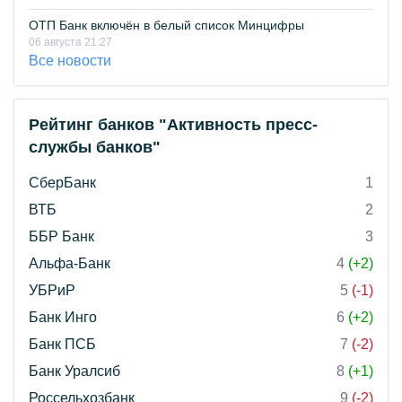
ОТП Банк включён в белый список Минцифры
06 августа 21:27
Все новости
Рейтинг банков "Активность пресс-
службы банков"
СберБанк
1
ВТБ
2
ББР Банк
3
Альфа-Банк
4
(+2)
УБРиР
5
(-1)
Банк Инго
6
(+2)
Банк ПСБ
7
(-2)
Банк Уралсиб
8
(+1)
Россельхозбанк
9
(-2)